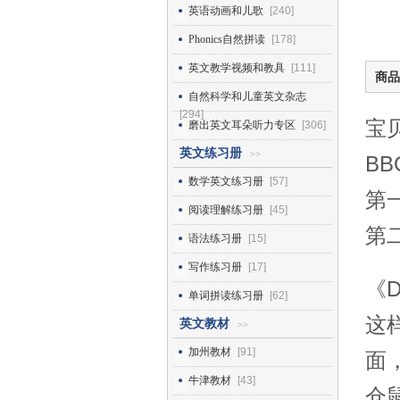
英语动画和儿歌
[240]
Phonics自然拼读
[178]
英文教学视频和教具
[111]
商品
自然科学和儿童英文杂志
[294]
宝
磨出英文耳朵听力专区
[306]
英文练习册
>>
BB
数学英文练习册
[57]
第
阅读理解练习册
[45]
第
语法练习册
[15]
写作练习册
[17]
《D
单词拼读练习册
[62]
这
英文教材
>>
加州教材
[91]
面
牛津教材
[43]
仓