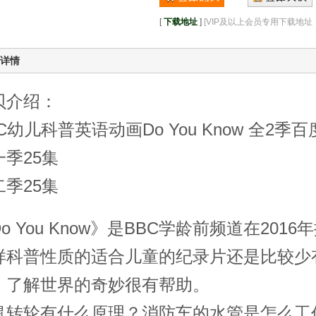
[
下载地址
]
[VIP及以上会员专用下载地
详情
贝介绍：
C幼儿科普英语动画Do You Know 全2
一季25集
二季25集
o You Know》是BBC学龄前频道在20
样科普性质的适合儿童的纪录片还是比较少
，了解世界的奇妙很有帮助。
鼠转轮有什么原理？消防车的水管是怎么工