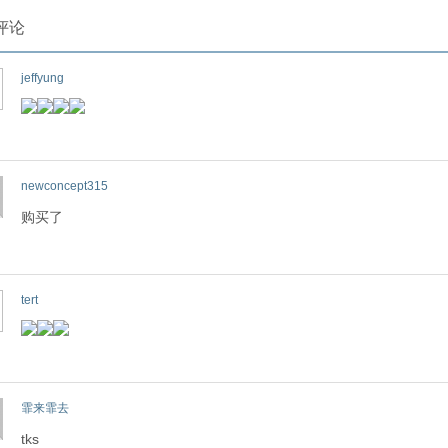
评论
jeffyung
newconcept315
购买了
tert
霏来霏去
tks