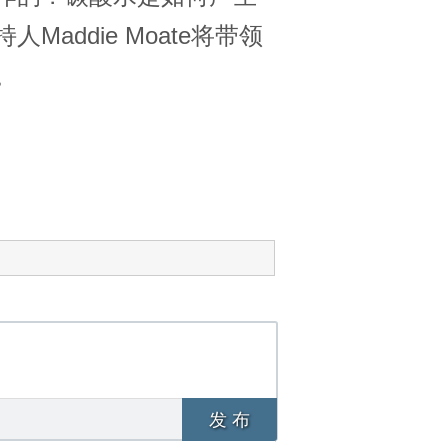
ddie Moate将带领
。
发 布