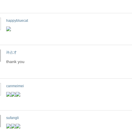
happybluecat
许占才
thank you
canmeimei
sufangli