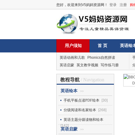
您好，欢迎来到V5妈妈资源网！
登录
注册
购
用户须知
首 页
英语绘
英语动画和儿歌
Phonics自然拼读
英语启蒙
英文教学视频
写作练习册
教程导航
/ Navigation
英语绘本
>>
手机平板点读PDF绘本
[30]
分级阅读和名家绘本
[268]
英语主题分级读物和绘本
[142]
英语启蒙
>>