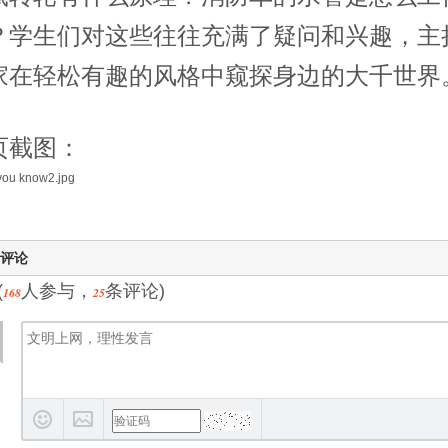
？学生们对这些往往充满了疑问和兴趣，主持人Ma
家在轻松有趣的风格中窥探身边的大千世界
页截图：
评论
(
人参与，
条评论)
168
25