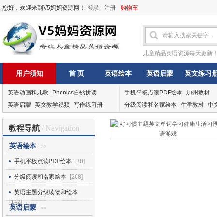
您好，欢迎来到V5妈妈资源网！
登录
注册
购物车
儿童精品英语资源每天更新
用户须知
首 页
英语绘本
英语启蒙
英文练习
英语动画和儿歌
Phonics自然拼读
手机平板点读PDF绘本
加州教材
英语启蒙
英文教学视频
写作练习册
分级阅读和名家绘本
牛津教材
中
教程导航
/ Navigation
英语绘本
>>
手机平板点读PDF绘本
[30]
分级阅读和名家绘本
[268]
英语主题分级读物和绘本
[142]
英语启蒙
>>