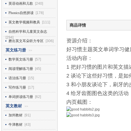
英语动画和儿歌
[240]
Phonics自然拼读
[178]
英文教学视频和教具
[111]
商品详情
自然科学和儿童英文杂志
[294]
资源介绍：
磨出英文耳朵听力专区
[306]
好习惯主题英文单词学习健康
英文练习册
>>
活动内容：
数学英文练习册
[57]
1 把好习惯的图片和英文
阅读理解练习册
[45]
2 谈论下这些好习惯，是如
语法练习册
[15]
3 和小朋友谈论下，刷牙
写作练习册
[17]
4 给牙齿图图色这类的活动
单词拼读练习册
[62]
内页截图：
英文教材
>>
加州教材
[91]
牛津教材
[43]