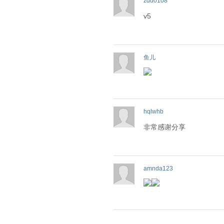
zdd0108
v5
鱼儿
hqlwhb
非常感谢分享
amnda123