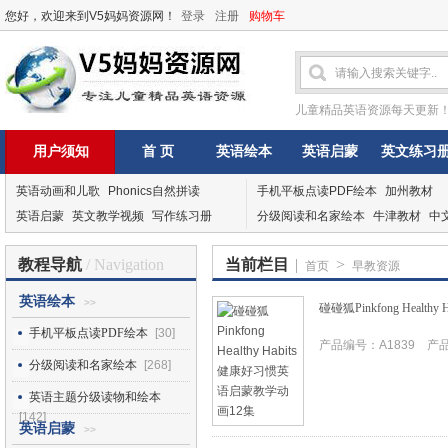
您好，欢迎来到V5妈妈资源网！
登录
注册
购物车
儿童精品英语资源每天更新
用户须知
首 页
英语绘本
英语启蒙
英文练习
英语动画和儿歌
Phonics自然拼读
手机平板点读PDF绘本
加州教材
英语启蒙
英文教学视频
写作练习册
分级阅读和名家绘本
牛津教材
中
教程导航
/ Navigation
当前栏目
|
>
首页
早教资源
英语绘本
>>
碰碰狐Pinkfong Heal
手机平板点读PDF绘本
[30]
产品编号：A1839 产品I
分级阅读和名家绘本
[268]
英语主题分级读物和绘本
[142]
英语启蒙
>>