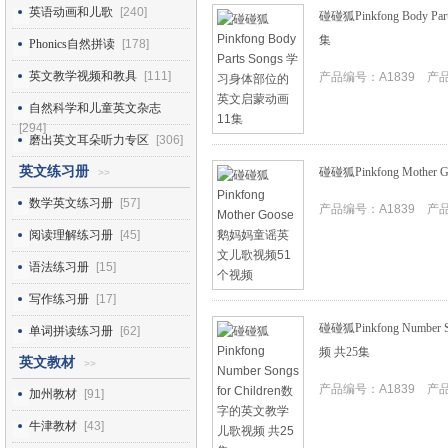
英语动画和儿歌
[240]
碰碰狐Pinkfong Body
集
Phonics自然拼读
[178]
英文教学视频和教具
[111]
产品编号：A1839 产品I
自然科学和儿童英文杂志
[294]
磨出英文耳朵听力专区
[306]
英文练习册
碰碰狐Pinkfong Mot
>>
数学英文练习册
[57]
产品编号：A1839 产品I
阅读理解练习册
[45]
语法练习册
[15]
写作练习册
[17]
碰碰狐Pinkfong Number
单词拼读练习册
[62]
频 共25集
英文教材
>>
产品编号：A1839 产品I
加州教材
[91]
牛津教材
[43]