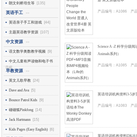
册 英文原版绘本
朗文剑桥培生等
[135]
产品编号：A1086 产品I
英语手工
>>
英语亲子手工和游戏
[44]
主题英语教学资源
[107]
中文资源
>>
Science A -Z 科学
语文数学奥数教学视频
[9]
Animals系列）
中文儿童有声读物和电子书
产品编号：A1085 产品I
[14]
早教资源
>>
英文儿歌早教
[24]
Dave and Ava
[5]
英语培训机构资料3-5岁英语绘
Bounce Patrol Kids
[9]
产品编号：A1083 产品I
碰碰狐Pinkfong
[14]
Jack Hartmann
[15]
Kids Pages (Easy English)
[6]
英语培训机构资料DK出版三只小猪