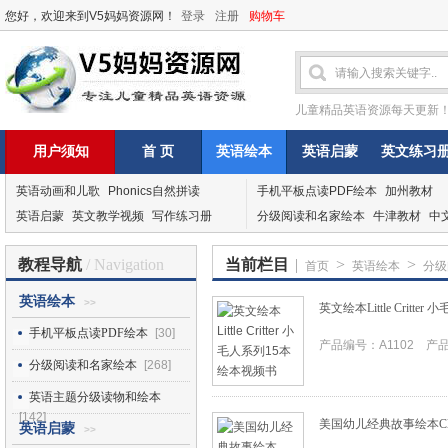
您好，欢迎来到V5妈妈资源网！
登录
注册
购物车
儿童精品英语资源每天更新
用户须知
首 页
英语绘本
英语启蒙
英文练习
英语动画和儿歌
Phonics自然拼读
手机平板点读PDF绘本
加州教材
英语启蒙
英文教学视频
写作练习册
分级阅读和名家绘本
牛津教材
中
教程导航
/ Navigation
当前栏目
|
>
>
首页
英语绘本
分级
英语绘本
>>
英文绘本Little Critt
手机平板点读PDF绘本
[30]
产品编号：A1102 产品I
分级阅读和名家绘本
[268]
英语主题分级读物和绘本
[142]
美国幼儿经典故事绘本Classi
英语启蒙
>>