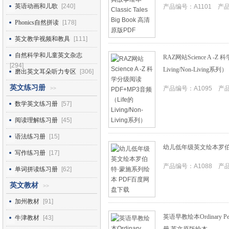
英语动画和儿歌
[240]
产品编号：A1101 产品I
Phonics自然拼读
[178]
英文教学视频和教具
[111]
自然科学和儿童英文杂志
RAZ网站Science A -
[294]
Living/Non-Living系列）
磨出英文耳朵听力专区
[306]
英文练习册
产品编号：A1095 产品I
>>
数学英文练习册
[57]
阅读理解练习册
[45]
语法练习册
[15]
幼儿低年级英文绘本罗伯
写作练习册
[17]
产品编号：A1088 产品I
单词拼读练习册
[62]
英文教材
>>
加州教材
[91]
英语早教绘本Ordinary Peo
牛津教材
[43]