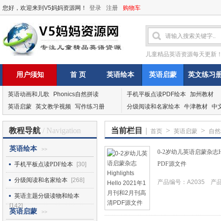
您好，欢迎来到V5妈妈资源网！
登录
注册
购物车
儿童精品英语资源每天更新
用户须知
首 页
英语绘本
英语启蒙
英文练习
英语动画和儿歌
Phonics自然拼读
手机平板点读PDF绘本
加州教材
英语启蒙
英文教学视频
写作练习册
分级阅读和名家绘本
牛津教材
中
教程导航
/ Navigation
当前栏目
|
>
>
首页
英语启蒙
自然
英语绘本
>>
0-2岁幼儿英语启蒙杂志High
PDF源文件
手机平板点读PDF绘本
[30]
分级阅读和名家绘本
[268]
产品编号：A2035 产品I
英语主题分级读物和绘本
[142]
英语启蒙
>>