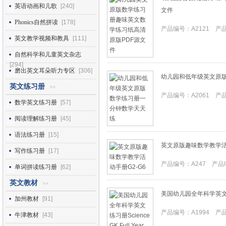
英语动画和儿歌
[240]
文件
Phonics自然拼读
[178]
产品编号：A2121 产品I
英文教学视频和教具
[111]
自然科学和儿童英文杂志
[294]
磨出英文耳朵听力专区
[306]
幼儿园和低年级英文原
英文练习册
>>
产品编号：A2061 产品I
数学英文练习册
[57]
阅读理解练习册
[45]
语法练习册
[15]
英文原版趣味数学教学活动
写作练习册
[17]
产品编号：A247 产品ID
单词拼读练习册
[62]
英文教材
>>
美国幼儿园全年科学英文练习册Sc
加州教材
[91]
产品编号：A1994 产品I
牛津教材
[43]