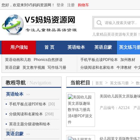
您好，欢迎来到V5妈妈资源网！
登录
注册
购物车
儿童精品英语资源每天更新
用户须知
首 页
英语绘本
英语启蒙
英文练习
英语动画和儿歌
Phonics自然拼读
手机平板点读PDF绘本
加州教材
英语启蒙
英文教学视频
写作练习册
分级阅读和名家绘本
牛津教材
中
教程导航
/ Navigation
当前栏目
|
>
>
首页
英文练习册
数
英语绘本
>>
美国幼儿园英文原版趣味
手机平板点读PDF绘本
[30]
产品编号：A2124 产品I
分级阅读和名家绘本
[268]
英语主题分级读物和绘本
[142]
英语启蒙
>>
幼儿园英文原版数学练习