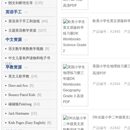
朗文剑桥培生等
[135]
英语手工
>>
欧美小学生英文原版科学练习册DK
英语亲子手工和游戏
[44]
主题英语教学资源
[107]
产品编号：A1945 产品I
中文资源
>>
语文数学奥数教学视频
[9]
中文儿童有声读物和电子书
[14]
英国小学生地理练习册三年级DK 
早教资源
>>
高清PDF
英文儿歌早教
[24]
产品编号：A1944 产品I
Dave and Ava
[5]
Bounce Patrol Kids
[9]
碰碰狐Pinkfong
[14]
Jack Hartmann
[15]
DK出版小学二年级英文
Kids Pages (Easy English)
[6]
产品编号：A1942 产品I