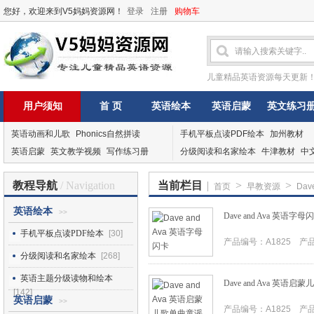
您好，欢迎来到V5妈妈资源网！
登录
注册
购物车
儿童精品英语资源每天更新
用户须知
首 页
英语绘本
英语启蒙
英文练习
英语动画和儿歌
Phonics自然拼读
手机平板点读PDF绘本
加州教材
英语启蒙
英文教学视频
写作练习册
分级阅读和名家绘本
牛津教材
中
教程导航
/ Navigation
当前栏目
|
>
>
首页
早教资源
Dav
英语绘本
>>
Dave and Ava 英语字母
手机平板点读PDF绘本
[30]
产品编号：A1825 产品I
分级阅读和名家绘本
[268]
英语主题分级读物和绘本
Dave and Ava 英语
[142]
英语启蒙
>>
产品编号：A1825 产品I