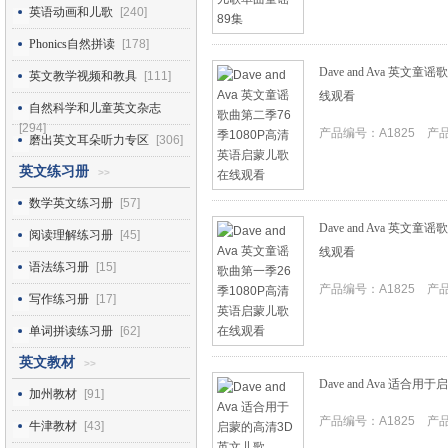
英语动画和儿歌
[240]
Phonics自然拼读
[178]
Dave and Ava 英
英文教学视频和教具
[111]
线观看
自然科学和儿童英文杂志
[294]
产品编号：A1825 产品I
磨出英文耳朵听力专区
[306]
英文练习册
>>
数学英文练习册
[57]
Dave and Ava 英
阅读理解练习册
[45]
线观看
语法练习册
[15]
产品编号：A1825 产品I
写作练习册
[17]
单词拼读练习册
[62]
英文教材
>>
Dave and Ava 适合
加州教材
[91]
产品编号：A1825 产品I
牛津教材
[43]