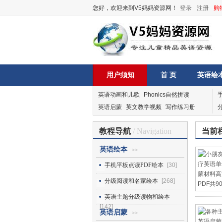
您好，欢迎来到V5妈妈资源网！
登录
注册
购
用户须知
首 页
英语绘
英语动画和儿歌
Phonics自然拼读
英语启蒙
英文教学视频
写作练习册
教程导航
/ Navigation
当前
英语绘本
>>
手机平板点读PDF绘本
[30]
分级阅读和名家绘本
[268]
英语主题分级读物和绘本
[142]
英语启蒙
>>