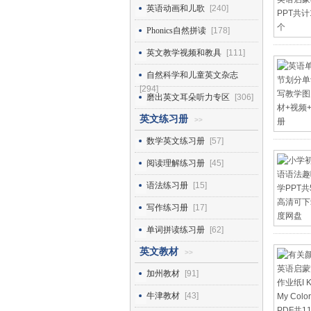
英语动画和儿歌
[240]
Phonics自然拼读
[178]
英文教学视频和教具
[111]
自然科学和儿童英文杂志
[294]
磨出英文耳朵听力专区
[306]
英文练习册
>>
数学英文练习册
[57]
阅读理解练习册
[45]
语法练习册
[15]
写作练习册
[17]
单词拼读练习册
[62]
英文教材
>>
加州教材
[91]
牛津教材
[43]