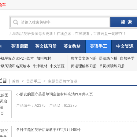
物车
儿童精品英语资源每天更新！在线点读，在线观看，百度云盘一键转存！
本
英语启蒙
英文练习册
英文教材
英语手工
中文资源
手机平板点读PDF绘本
加州教材
数学英文练习册
语法练习册
自然科学
分级阅读和名家绘本
牛津教材
中文资源
阅读理解练习册
单词拼读练习册
栏目
|
>
>
首页
英语手工
主题英语教学资源
小朋友的医疗英语单词启蒙材料高清PDF共90页
产品编号：A2375 产品ID：612275
各种主题的英语启蒙教学PPT共计1400个