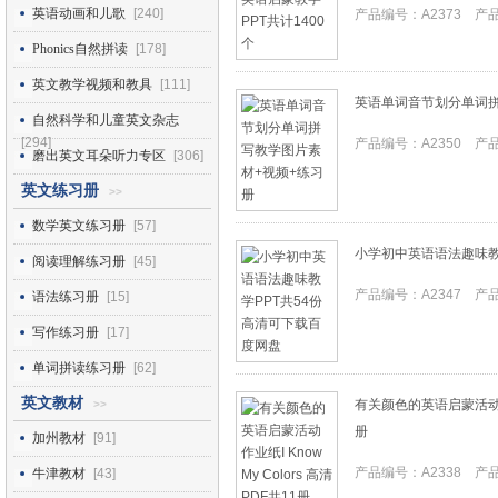
英语动画和儿歌
[240]
产品编号：A2373 产品I
Phonics自然拼读
[178]
英文教学视频和教具
[111]
英语单词音节划分单词拼
自然科学和儿童英文杂志
[294]
产品编号：A2350 产品I
磨出英文耳朵听力专区
[306]
英文练习册
>>
数学英文练习册
[57]
小学初中英语语法趣味教
阅读理解练习册
[45]
产品编号：A2347 产品I
语法练习册
[15]
写作练习册
[17]
单词拼读练习册
[62]
英文教材
有关颜色的英语启蒙活动作业纸I
>>
册
加州教材
[91]
产品编号：A2338 产品I
牛津教材
[43]