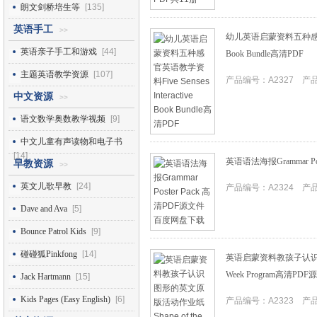
朗文剑桥培生等
[135]
英语手工
>>
幼儿英语启蒙资料五种感官英语教学
英语亲子手工和游戏
[44]
Book Bundle高清PDF
主题英语教学资源
[107]
产品编号：A2327 产品I
中文资源
>>
语文数学奥数教学视频
[9]
中文儿童有声读物和电子书
[14]
英语语法海报Grammar P
早教资源
>>
英文儿歌早教
[24]
产品编号：A2324 产品I
Dave and Ava
[5]
Bounce Patrol Kids
[9]
碰碰狐Pinkfong
[14]
英语启蒙资料教孩子认识图形
Week Program高清PD
Jack Hartmann
[15]
Kids Pages (Easy English)
[6]
产品编号：A2323 产品I