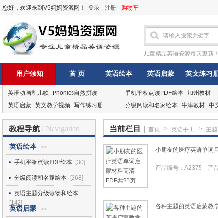
您好，欢迎来到V5妈妈资源网！
登录
注册
购物车
儿童精品英语资源每天更新
用户须知
首 页
英语绘本
英语启蒙
英文练习
英语动画和儿歌
Phonics自然拼读
手机平板点读PDF绘本
加州教材
英语启蒙
英文教学视频
写作练习册
分级阅读和名家绘本
牛津教材
中
教程导航
/ Navigation
当前栏目
|
>
>
首页
英语手工
主题
英语绘本
>>
小朋友的医疗英语单词启
手机平板点读PDF绘本
[30]
产品编号：A2375 产品I
分级阅读和名家绘本
[268]
英语主题分级读物和绘本
[142]
各种主题的英语启蒙教学P
英语启蒙
>>